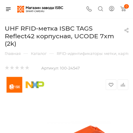
0
UHF RFID-метка ISBC TAGS
Reflect42 корпусная, UCODE 7xm
(2k)
—
—
Главная
Каталог
RFID-идентификаторы: метки, карты,
Артикул:
100-24547