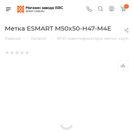
0
Метка ESMART M50x50-H47-M4E
—
—
Главная
Каталог
RFID-идентификаторы: метки, карты,