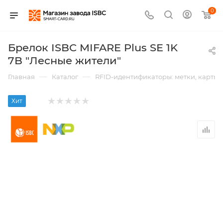
0
Брелок ISBC MIFARE Plus SE 1K
7B "Лесные жители"
—
—
Главная
Каталог
RFID-идентификаторы: метки, карты,
Хит