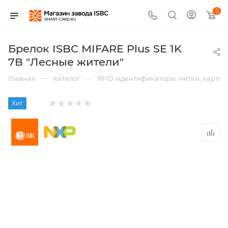
0
Брелок ISBC MIFARE Plus SE 1K
7B "Лесные жители"
—
—
Главная
Каталог
RFID-идентификаторы: метки, карты,
Хит