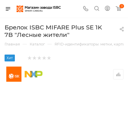
0
Брелок ISBC MIFARE Plus SE 1K
7B "Лесные жители"
—
—
Главная
Каталог
RFID-идентификаторы: метки, карты,
Хит