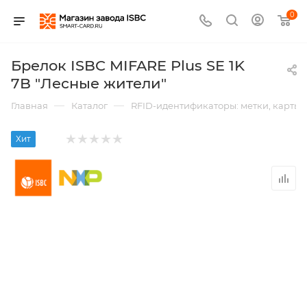
0
Брелок ISBC MIFARE Plus SE 1K
7B "Лесные жители"
—
—
Главная
Каталог
RFID-идентификаторы: метки, карты,
Хит