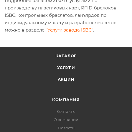
Подробнее ознакомиться с услугами по
производству пластиковых карт, RFID-брелоков
ISBC, контрольных браслетов, ланъярдов по
индивидуальному макету и разработке макетов
можно в разделе
"Услуги завода ISBC"
.
КАТАЛОГ
УСЛУГИ
АКЦИИ
КОМПАНИЯ
Контакты
О компании
Новости