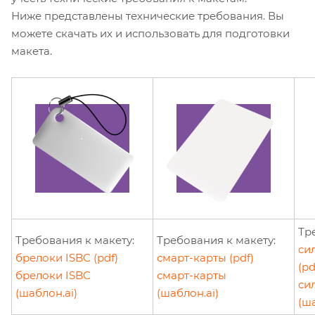
Ниже представлены технические требования. Вы
можете скачать их и использовать для подготовки
макета.
Тр
Требования к макету:
Требования к макету:
си
брелоки ISBC (pdf)
смарт-карты (pdf)
(pd
брелоки ISBC
смарт-карты
си
(шаблон.ai)
(шаблон.ai)
(ша