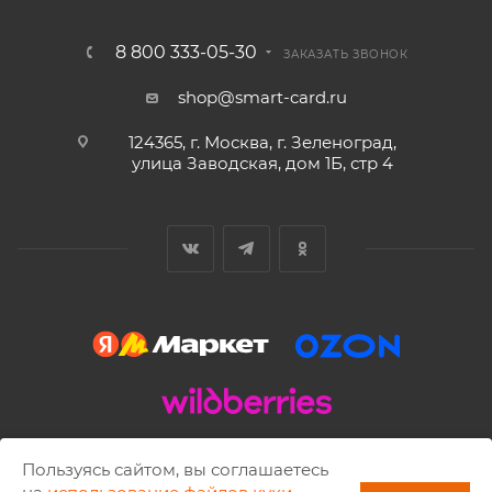
8 800 333-05-30
ЗАКАЗАТЬ ЗВОНОК
shop@smart-card.ru
124365, г. Москва, г. Зеленоград,
улица Заводская, дом 1Б, стр 4
2002 - 2026 © SMART-CARD.RU Все права защищены.
Пользуясь сайтом, вы соглашаетесь
Копирование материалов разрешено только с письменного