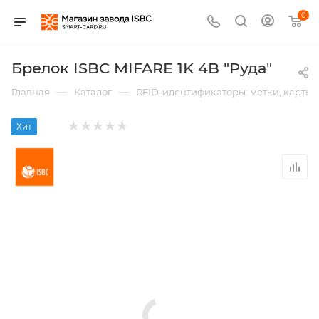
0
Брелок ISBC MIFARE 1K 4B "Руда"
—
—
Главная
Каталог
RFID-идентификаторы: метки, карты,
Хит