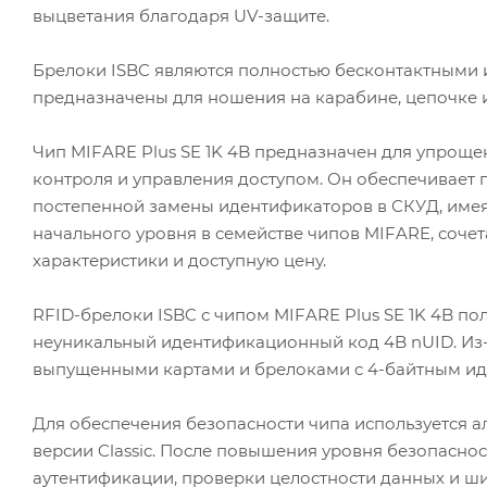
выцветания благодаря UV-защите.
Брелоки ISBC являются полностью бесконтактными 
предназначены для ношения на карабине, цепочке и
Чип MIFARE Plus SE 1K 4B предназначен для упрощ
контроля и управления доступом. Он обеспечивает 
постепенной замены идентификаторов в СКУД, имея 
начального уровня в семействе чипов MIFARE, соче
характеристики и доступную цену.
RFID-брелоки ISBC с чипом MIFARE Plus SE 1K 4B пол
неуникальный идентификационный код 4B nUID. Из-з
выпущенными картами и брелоками c 4-байтным иден
Для обеспечения безопасности чипа используется ал
версии Classic. После повышения уровня безопасност
аутентификации, проверки целостности данных и ш