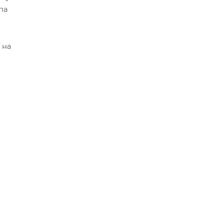
па
 на