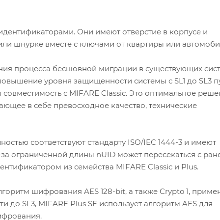
идентификаторами. Они имеют отверстие в корпусе и
ли шнурке вместе с ключами от квартиры или автомоби
ения процесса бесшовной миграции в существующих сис
повышение уровня защищенности системы с SL1 до SL3 п
совместимость с MIFARE Classic. Это оптимальное реш
тающее в себе превосходное качество, технические
ностью соответствуют стандарту ISO/IEC 1444-3 и имеют
а ограниченной длины nUID может пересекаться с ран
тификатором из семейства MIFARE Classic и Plus.
горитм шифрования AES 128-bit, а также Crypto 1, прим
и до SL3, MIFARE Plus SE использует алгоритм AES для
ифрования.