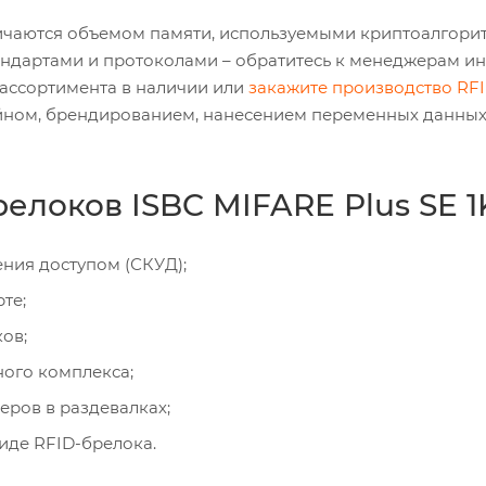
ичаются объемом памяти, используемыми криптоалгори
дартами и протоколами – обратитесь к менеджерам ин
ассортимента в наличии или
закажите производство RFI
йном, брендированием, нанесением переменных данных
локов ISBC MIFARE Plus SE 1
ния доступом (СКУД);
те;
ов;
ного комплекса;
еров в раздевалках;
виде RFID-брелока.