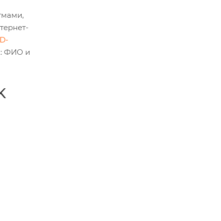
тмами,
тернет-
D-
: ФИО и
K