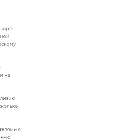
карт-
тной
ескому
и
и на
ллизию
сколько
телями с
нную