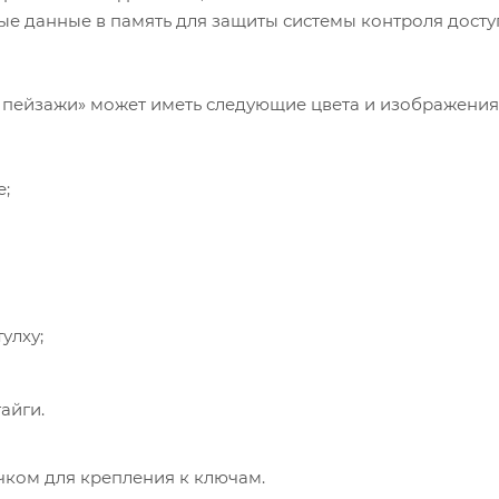
ые данные в память для защиты системы контроля досту
е пейзажи» может иметь следующие цвета и изображения
е;
улху;
айги.
чком для крепления к ключам.