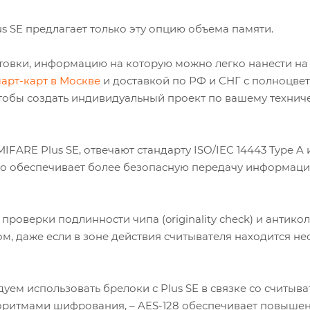
s SE предлагает только эту опцию объема памяти.
отовки, информацию на которую можно легко нанести на 
арт-карт в Москве
и доставкой по РФ и СНГ с полноцве
тобы создать индивидуальный проект по вашему технич
FARE Plus SE, отвечают стандарту ISO/IEC 14443 Type A 
Это обеспечивает более безопасную передачу информаци
роверки подлинности чипа (originality check) и антико
, даже если в зоне действия считывателя находится не
дуем использовать брелоки с Plus SE в связке со считыва
оритмами шифрования, – AES-128 обеспечивает повыше