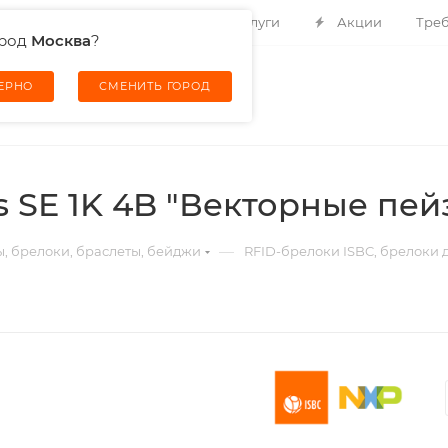
Контакты
О компании
Услуги
Акции
Треб
ород
Москва
?
ВЕРНО
СМЕНИТЬ ГОРОД
s SE 1K 4B "Векторные пей
—
ы, брелоки, браслеты, бейджи
RFID-брелоки ISBC, брелоки д