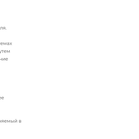
ля.
темах
утем
ение
ее
еняемый в