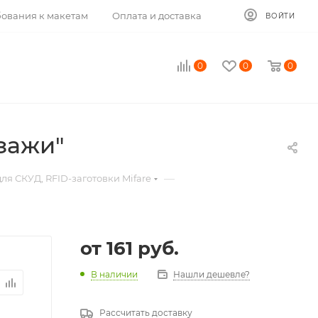
ования к макетам
Оплата и доставка
ВОЙТИ
0
0
0
зажи"
—
ля СКУД, RFID-заготовки Mifare
от
161 руб.
В наличии
Нашли дешевле?
Рассчитать доставку