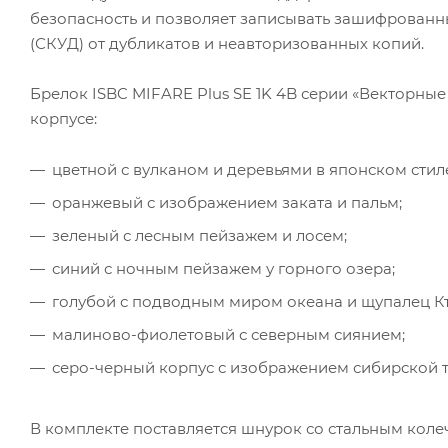
безопасность и позволяет записывать зашифрованн
(СКУД) от дубликатов и неавторизованных копий.
Брелок ISBC MIFARE Plus SE 1K 4B серии «Векторны
корпусе:
цветной с вулканом и деревьями в японском стил
оранжевый с изображением заката и пальм;
зеленый с лесным пейзажем и лосем;
синий с ночным пейзажем у горного озера;
голубой с подводным миром океана и щупалец Кт
малиново-фиолетовый с северным сиянием;
серо-черный корпус с изображением сибирской т
В комплекте поставляется шнурок со стальным коле