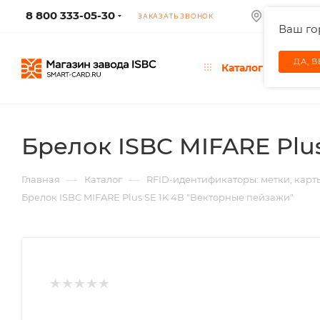
8 800 333-05-30
МОСКВА
ЗАКАЗАТЬ ЗВОНОК
Ваш г
ДА, 
Каталог
Брелок ISBC MIFARE Plu
—
—
Главная
Каталог
RFID-идентификаторы: метки, карт
Брелок ISBC MIFARE Plus SE 1K 4B "Векторные пейзажи"