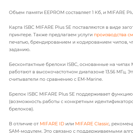
Объем памяти EEPROM составляет 1 Кб, и MIFARE Plu
Карта ISBC MIFARE Plus SE поставляются в виде заг
принтере. Также предлагаем услуги
производства см
печатью, брендированием и кодированием чипов, ч
заданию.
Бесконтактные брелоки ISBC, основанные на чипах MI
работают в высокочастотном диапазоне 13.56 МГц. 
считыватели по сравнению с EM-Marine.
Брелок ISBC MIFARE Plus SE поддерживает функцию п
(возможность работы с конкретным идентификатором
брелоков).
В отличие от
MIFARE ID
или
MIFARE Classic
, рекомен
SAM-модулем. Это связано с поддерживаемыми алг