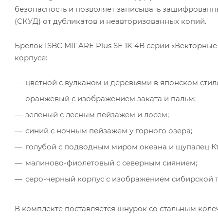
безопасность и позволяет записывать зашифрованн
(СКУД) от дубликатов и неавторизованных копий.
Брелок ISBC MIFARE Plus SE 1K 4B серии «Векторны
корпусе:
цветной с вулканом и деревьями в японском стил
оранжевый с изображением заката и пальм;
зеленый с лесным пейзажем и лосем;
синий с ночным пейзажем у горного озера;
голубой с подводным миром океана и щупалец Кт
малиново-фиолетовый с северным сиянием;
серо-черный корпус с изображением сибирской т
В комплекте поставляется шнурок со стальным коле