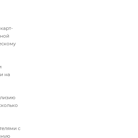
карт-
тной
ескому
и
и на
ллизию
сколько
телями с
нную