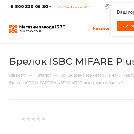
8 800 333-05-30
МОСКВА
ЗАКАЗАТЬ ЗВОНОК
Ваш г
ДА, 
Каталог
Брелок ISBC MIFARE Plu
—
—
Главная
Каталог
RFID-идентификаторы: метки, карт
Брелок ISBC MIFARE Plus SE 1K 4B "Векторные пейзажи"