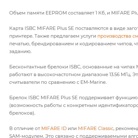
Объем памяти EEPROM составляет 1 Кб, и MIFARE Plu
Карта ISBC MIFARE Plus SE поставляются в виде заг
принтере. Также предлагаем услуги
производства см
печатью, брендированием и кодированием чипов, ч
заданию.
Бесконтактные брелоки ISBC, основанные на чипах MI
работают в высокочастотном диапазоне 13.56 МГц. 
считыватели по сравнению с EM-Marine.
Брелок ISBC MIFARE Plus SE поддерживает функцию п
(возможность работы с конкретным идентификатором
брелоков).
В отличие от
MIFARE ID
или
MIFARE Classic
, рекомен
SAM-модулем. Это связано с поддерживаемыми алг