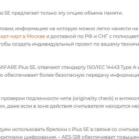
s SE предлагает только эту опцию объема памяти.
отовки, информацию на которую можно легко нанести на 
арт-карт в Москве
и доставкой по РФ и СНГ с полноцве
тобы создать индивидуальный проект по вашему технич
FARE Plus SE, отвечают стандарту ISO/IEC 14443 Type A 
Это обеспечивает более безопасную передачу информаци
роверки подлинности чипа (originality check) и антико
, даже если в зоне действия считывателя находится не
дуем использовать брелоки с Plus SE в связке со считыва
оритмами шифрования, – AES-128 обеспечивает повыше