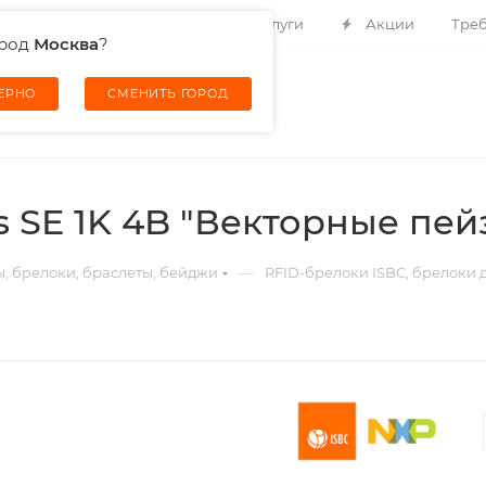
Контакты
О компании
Услуги
Акции
Треб
ород
Москва
?
ВЕРНО
СМЕНИТЬ ГОРОД
s SE 1K 4B "Векторные пей
—
ы, брелоки, браслеты, бейджи
RFID-брелоки ISBC, брелоки д