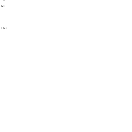
па
 на