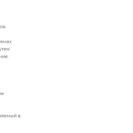
ля.
темах
утем
ение
ее
еняемый в