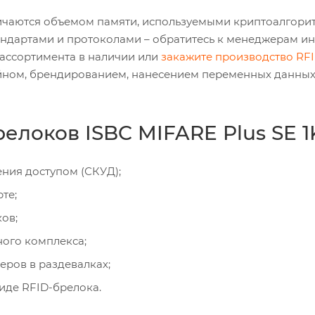
ичаются объемом памяти, используемыми криптоалгори
дартами и протоколами – обратитесь к менеджерам ин
ассортимента в наличии или
закажите производство RFI
йном, брендированием, нанесением переменных данных
локов ISBC MIFARE Plus SE 1
ния доступом (СКУД);
те;
ов;
ного комплекса;
еров в раздевалках;
виде RFID-брелока.