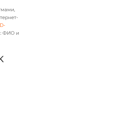
тмами,
тернет-
D-
: ФИО и
K