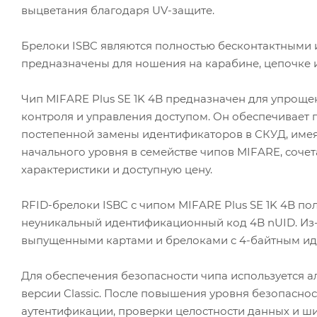
выцветания благодаря UV-защите.
Брелоки ISBC являются полностью бесконтактными 
предназначены для ношения на карабине, цепочке и
Чип MIFARE Plus SE 1K 4B предназначен для упрощ
контроля и управления доступом. Он обеспечивает 
постепенной замены идентификаторов в СКУД, имея 
начального уровня в семействе чипов MIFARE, соче
характеристики и доступную цену.
RFID-брелоки ISBC с чипом MIFARE Plus SE 1K 4B пол
неуникальный идентификационный код 4B nUID. Из-з
выпущенными картами и брелоками c 4-байтным иден
Для обеспечения безопасности чипа используется ал
версии Classic. После повышения уровня безопасност
аутентификации, проверки целостности данных и ш