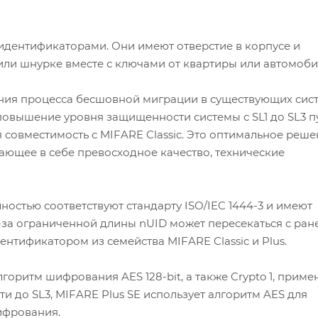
идентификаторами. Они имеют отверстие в корпусе и
ли шнурке вместе с ключами от квартиры или автомоби
ения процесса бесшовной миграции в существующих сис
повышение уровня защищенности системы с SL1 до SL3 п
совместимость с MIFARE Classic. Это оптимальное реш
тающее в себе превосходное качество, технические
ностью соответствуют стандарту ISO/IEC 1444-3 и имеют
а ограниченной длины nUID может пересекаться с ран
тификатором из семейства MIFARE Classic и Plus.
горитм шифрования AES 128-bit, а также Crypto 1, прим
и до SL3, MIFARE Plus SE использует алгоритм AES для
ифрования.