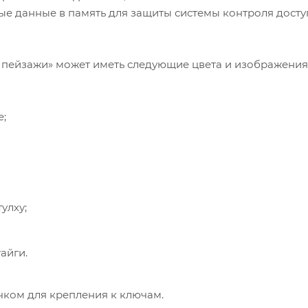
ые данные в память для защиты системы контроля досту
е пейзажи» может иметь следующие цвета и изображения
е;
улху;
айги.
чком для крепления к ключам.