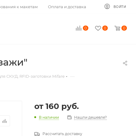
ования к макетам
Оплата и доставка
ВОЙТИ
0
0
0
зажи"
—
ля СКУД, RFID-заготовки Mifare
от
160 руб.
В наличии
Нашли дешевле?
Рассчитать доставку