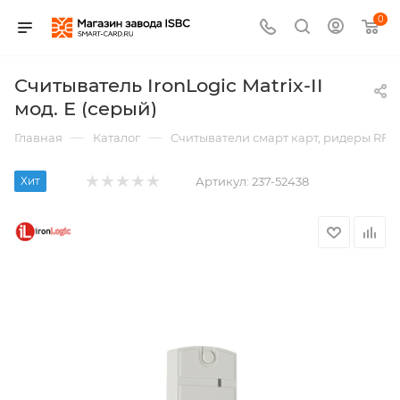
0
Считыватель IronLogic Matrix-II
мод. Е (серый)
—
—
Главная
Каталог
Считыватели смарт карт, ридеры RFI
Хит
Артикул:
237-52438