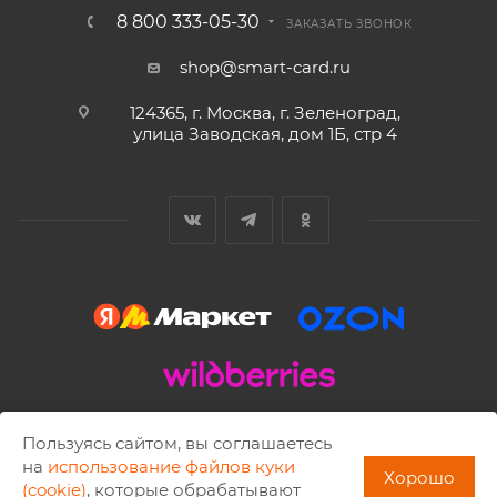
8 800 333-05-30
ЗАКАЗАТЬ ЗВОНОК
shop@smart-card.ru
124365, г. Москва, г. Зеленоград,
улица Заводская, дом 1Б, стр 4
2002 - 2026 © SMART-CARD.RU Все права защищены.
Пользуясь сайтом, вы соглашаетесь
Копирование материалов разрешено только с письменного
на
использование файлов куки
Хорошо
разрешения ISBC.
(cookie)
, которые обрабатывают