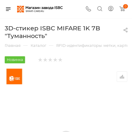
0
3D-стикер ISBC MIFARE 1K 7B
"Туманность"
—
—
Главная
Каталог
RFID-идентификаторы: метки, карты,
Новинка