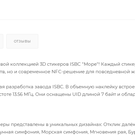
ОТЗЫВЫ
вой коллекцией 3D стикеров ISBC "Море"! Каждый стике
ств, но и современное NFC-решение для повседневной ж
ая разработка завода ISBC. В объемную наклейку встро
тоте 13.56 МГц. Они оснащены UID длиной 7 байт и облад
еры представлены в уникальных дизайнах: Отклик далё
Лунная симфония, Морская симфония, Мгновения рая, Бур