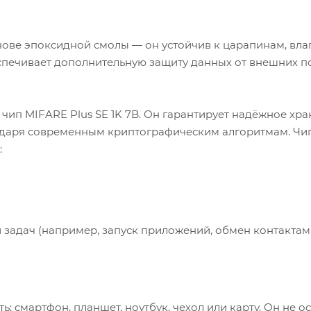
ове эпоксидной смолы — он устойчив к царапинам, вла
печивает дополнительную защиту данных от внешних п
чип MIFARE Plus SE 1K 7B. Он гарантирует надёжное хр
даря современным криптографическим алгоритмам. Чи
:
задач (например, запуск приложений, обмен контактам
: смартфон, планшет, ноутбук, чехол или карту. Он не о