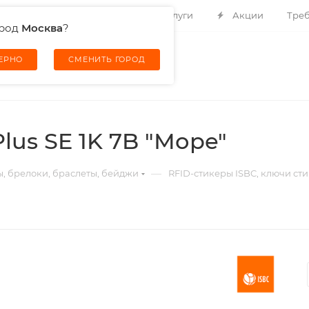
Контакты
О компании
Услуги
Акции
Треб
ород
Москва
?
ВЕРНО
СМЕНИТЬ ГОРОД
lus SE 1K 7B "Море"
—
ы, брелоки, браслеты, бейджи
RFID-стикеры ISBC, ключи ст