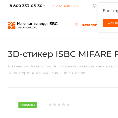
8 800 333-05-30
МОСКВА
ЗАКАЗАТЬ ЗВОНОК
Ваш г
ДА, 
Каталог
3D-стикер ISBC MIFARE P
—
—
Главная
Каталог
RFID-идентификаторы: метки, карт
3D-стикер ISBC MIFARE Plus SE 1K 7B "Море"
Новинка