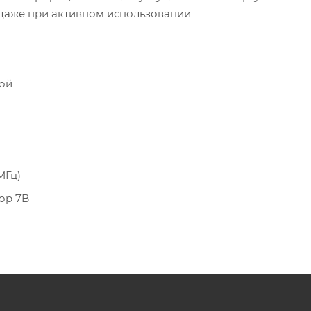
 даже при активном использовании
кой
МГц)
ор 7B