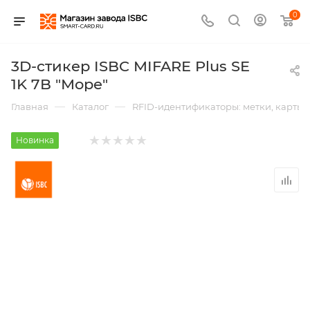
0
3D-стикер ISBC MIFARE Plus SE
1K 7B "Море"
—
—
Главная
Каталог
RFID-идентификаторы: метки, карты,
Новинка