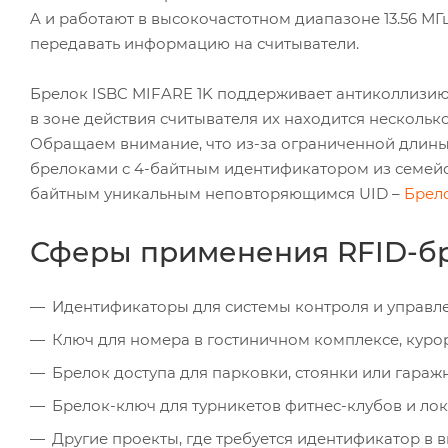
A и работают в высокочастотном диапазоне 13.56 МГ
передавать информацию на считыватели.
Брелок ISBC MIFARE 1K поддерживает антиколлизию
в зоне действия считывателя их находится несколько
Обращаем внимание, что из-за ограниченной длин
брелоками c 4-байтным идентификатором из семейст
байтным уникальным неповторяющимся UID –
Брело
Сферы применения RFID-бр
Идентификаторы для системы контроля и управле
Ключ для номера в гостиничном комплексе, курор
Брелок доступа для парковки, стоянки или гараж
Брелок-ключ для турникетов фитнес-клубов и лок
Другие проекты, где требуется идентификатор в 