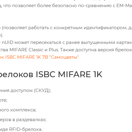
ц, что позволяет более безопасно по-сравнению с EM-Ma
 (позволяет работать с конкретным идентификатором, д
).
ы nUID может пересекаться с ранее выпущенными карта
ва MIFARE Classic и Plus. Также доступна версия брелока
к ISBC MIFARE 1K 7B "Самоцветы"
елоков ISBC MIFARE 1K
ния доступом (СКУД);
те;
ного комплекса;
еров в раздевалках;
виде RFID-брелока.