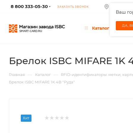
8 800 333-05-30
МОСКВА
ЗАКАЗАТЬ ЗВОНОК
Ваш г
ДА, 
Каталог
Брелок ISBC MIFARE 1K 4
—
—
Главная
Каталог
RFID-идентификаторы: метки, карт
Брелок ISBC MIFARE 1K 4B "Руда"
Хит