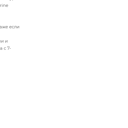
rine
аже если
ми и
 с 7-