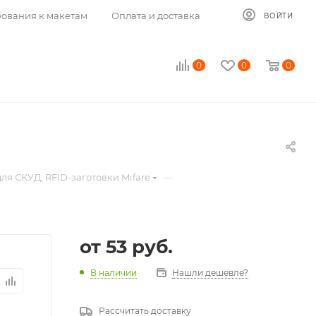
ования к макетам
Оплата и доставка
ВОЙТИ
0
0
0
—
ля СКУД, RFID-заготовки Mifare
от
53 руб.
В наличии
Нашли дешевле?
Рассчитать доставку