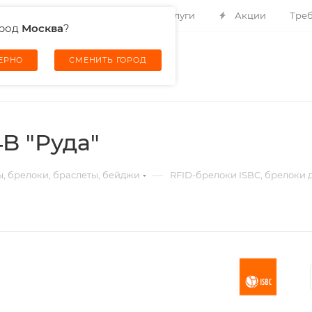
Контакты
О компании
Услуги
Акции
Треб
ород
Москва
?
ВЕРНО
СМЕНИТЬ ГОРОД
B "Руда"
—
ы, брелоки, браслеты, бейджи
RFID-брелоки ISBC, брелоки д