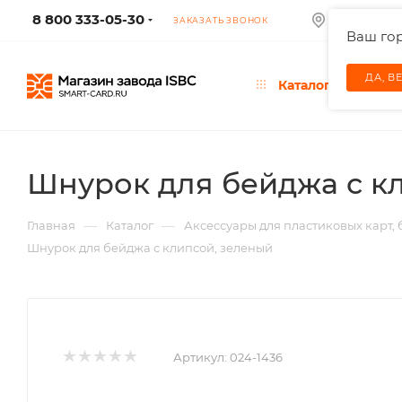
8 800 333-05-30
КОЛУМБУС
ЗАКАЗАТЬ ЗВОНОК
Ваш го
ДА, В
Каталог
Шнурок для бейджа с к
—
—
Главная
Каталог
Аксессуары для пластиковых карт,
Шнурок для бейджа с клипсой, зеленый
Артикул:
024-1436