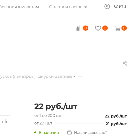
бования к макетам
Оплата и доставка
ВОЙТИ
0
0
0
—
усков (ланъярды), шнурки цветные
22
руб.
/шт
от 1 до 200 шт
22
руб.
/шт
от 201 шт
21
руб.
/шт
В наличии
Нашли дешевле?