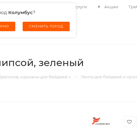
Контакты
О компании
Услуги
Акции
Тре
род
Колумбус
?
ЕРНО
СМЕНИТЬ ГОРОД
липсой, зеленый
—
 брелоков, карманы для бейджей
Ленты для бейджей и проп