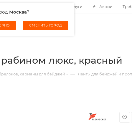
Контакты
О компании
Услуги
Акции
Треб
ород
Москва
?
ВЕРНО
СМЕНИТЬ ГОРОД
арабином люкс, красный
—
 брелоков, карманы для бейджей
Ленты для бейджей и проп