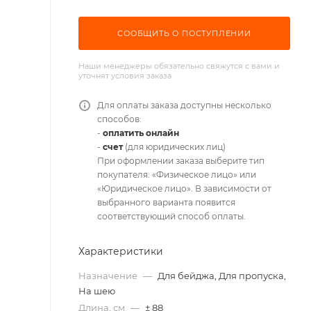
СООБЩИТЬ О ПОСТУПЛЕНИИ
Наши менеджеры обязательно свяжутся с вами и
уточнят условия заказа
Для оплаты заказа доступны несколько
способов:
-
оплатить онлайн
-
счет
(для юридических лиц)
При оформлении заказа выберите тип
покупателя: «Физическое лицо» или
«Юридическое лицо». В зависимости от
выбранного варианта появится
соответствующий способ оплаты.
Характеристики
Назначение
—
Для бейджа, Для пропуска,
На шею
Длина, см
—
± 88