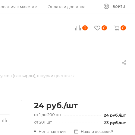
ования к макетам
Оплата и доставка
ВОЙТИ
0
0
0
—
усков (ланъярды), шнурки цветные
24
руб.
/шт
от 1 до 200 шт
24
руб.
/шт
от 201 шт
23
руб.
/шт
Нет в наличии
Нашли дешевле?