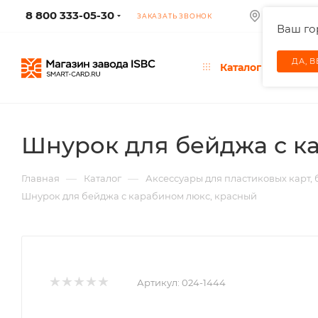
8 800 333-05-30
МОСКВА
ЗАКАЗАТЬ ЗВОНОК
Ваш г
ДА, 
Каталог
Шнурок для бейджа с к
—
—
Главная
Каталог
Аксессуары для пластиковых карт,
Шнурок для бейджа с карабином люкс, красный
Артикул:
024-1444