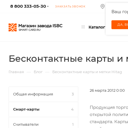
8 800 333-05-30
МОСКВА
ЗАКАЗАТЬ ЗВОНОК
Ваш г
ДА, 
Каталог
Бесконтактные карты и 
—
—
Главная
Блог
Бесконтактные карты и метки Hitag
26 марта 2012 0:00
Общая информация
3
Продукция торго
Смарт-карты
4
открытой полити
стандарта. Карт
Считыватели
1