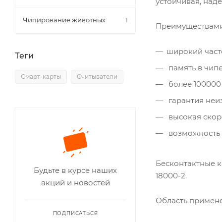
устойчивая, над
Чипирование животных
1
Преимуществами 
широкий часто
Теги
память в чипе
Смарт-карты
Считыватели
более 100000 
гарантия неиз
высокая скор
возможность 
Бесконтактные к
Будьте в курсе наших
18000-2.
акций и новостей
Область примен
ПОДПИСАТЬСЯ