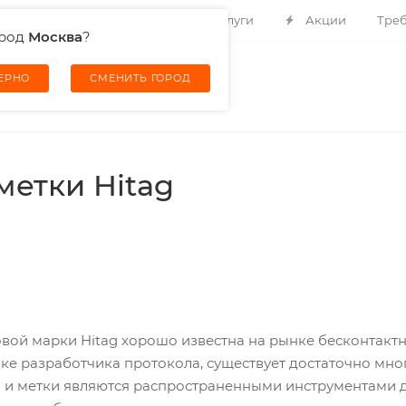
Контакты
О компании
Услуги
Акции
Треб
ород
Москва
?
ВЕРНО
СМЕНИТЬ ГОРОД
метки Hitag
вой марки Hitag хорошо известна на рынке бесконтак
ке разработчика протокола, существует достаточно мно
ы и метки являются распространенными инструментами дл