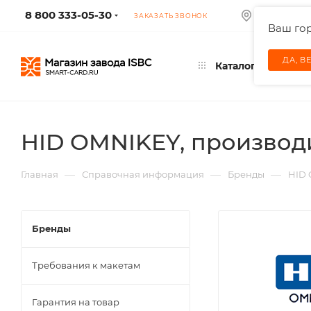
8 800 333-05-30
КОЛУМБУС
ЗАКАЗАТЬ ЗВОНОК
Ваш го
ДА, В
Каталог
HID OMNIKEY, производи
—
—
—
Главная
Справочная информация
Бренды
HID 
Бренды
Требования к макетам
Гарантия на товар