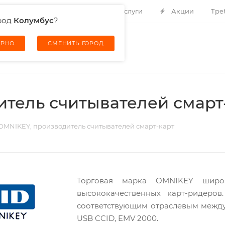
Контакты
О компании
Услуги
Акции
Тре
род
Колумбус
?
ЕРНО
СМЕНИТЬ ГОРОД
тель считывателей смарт
OMNIKEY, производитель считывателей смарт-карт
Торговая марка OMNIKEY широ
высококачественных карт-ридеров
соответствующим отраслевым между
USB CCID, EMV 2000.