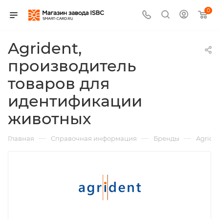
0
Agrident,
производитель
товаров для
идентификации
животных
—
—
—
Главная
Справочная информация
Бренды
Agride