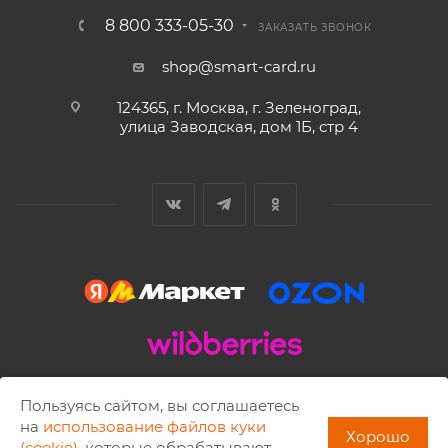
8 800 333-05-30
ЗАКАЗАТЬ ЗВОНОК
shop@smart-card.ru
124365, г. Москва, г. Зеленоград,
улица Заводская, дом 1Б, стр 4
2002 - 2026 © SMART-CARD.RU Все права защищены.
Пользуясь сайтом, вы соглашаетесь
Копирование материалов разрешено только с письменного
на
использование файлов куки
Хорошо
разрешения ISBC.
(cookie)
, которые обрабатывают