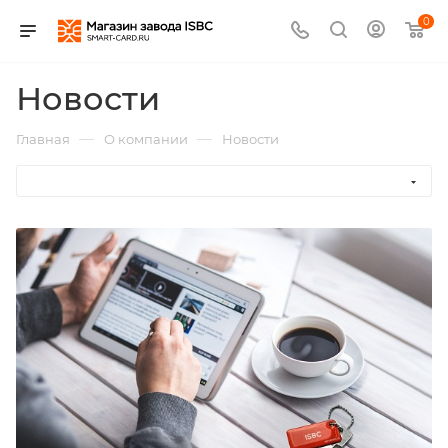
0
Новости
—
—
Главная
О компании
Новости