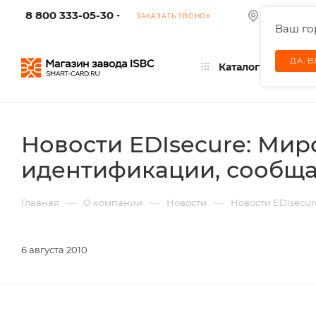
8 800 333-05-30
МОСКВА
ЗАКАЗАТЬ ЗВОНОК
Ваш г
ДА, 
Каталог
Новости EDIsecure: Мир
идентификации, сообщае
—
—
—
Главная
О компании
Новости
Новости EDIsecur
6 августа 2010