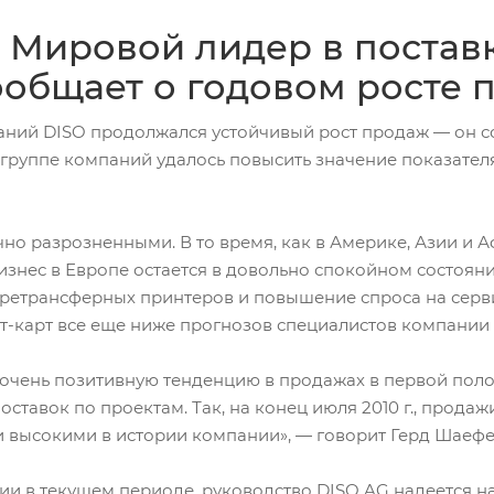
: Мировой лидер в поста
общает о годовом росте п
мпаний DISO продолжался устойчивый рост продаж — он со
руппе компаний удалось повысить значение показателя
чно разрозненными. В то время, как в Америке, Азии и 
бизнес в Европе остается в довольно спокойном состоян
ретрансферных принтеров и повышение спроса на серв
-карт все еще ниже прогнозов специалистов компании д
чень позитивную тенденцию в продажах в первой полов
тавок по проектам. Так, на конец июля 2010 г., продаж
высокими в истории компании», — говорит Герд Шаефер
и в текущем периоде, руководство DISO AG надеется н