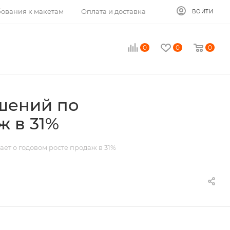
ования к макетам
Оплата и доставка
ВОЙТИ
0
0
0
ешений по
ж в 31%
ет о годовом росте продаж в 31%