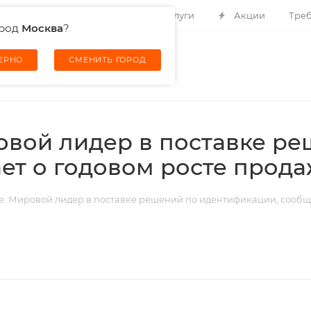
Контакты
О компании
Услуги
Акции
Треб
ород
Москва
?
ВЕРНО
СМЕНИТЬ ГОРОД
овой лидер в поставке р
т о годовом росте прода
e: Мировой лидер в поставке решений по идентификации, сообща