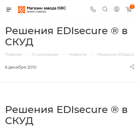
0
Решения EDIsecure ® в
СКУД
—
—
—
Главная
О компании
Новости
Решения EDIsecure
6 декабря 2010
Решения EDIsecure ® в
СКУД