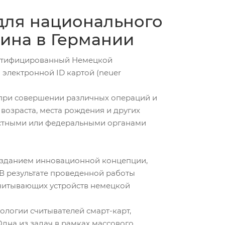
 для национального
ина в Германии
сертифицированный Немецкой
электронной ID картой (neuer
 при совершении различных операций и
 возраста, места рождения и других
естными или федеральными органами
созданием инновационной концепции,
В результате проведенной работы
считывающих устройств немецкой
ологии считывателей смарт-карт,
дна из задач в рамках массового