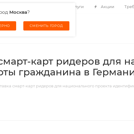
Контакты
О компании
Услуги
Акции
Треб
ород
Москва
?
ВЕРНО
СМЕНИТЬ ГОРОД
смарт-карт ридеров для 
ты гражданина в Герман
ставка смарт-карт ридеров для национального проекта идентиф