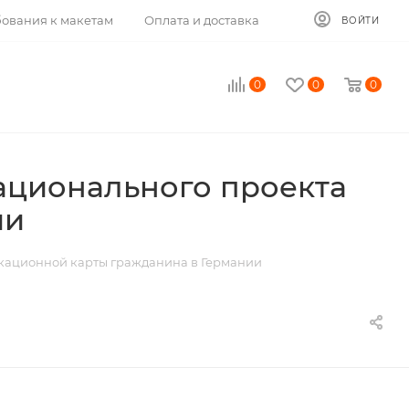
ования к макетам
Оплата и доставка
ВОЙТИ
0
0
0
национального проекта
ии
икационной карты гражданина в Германии