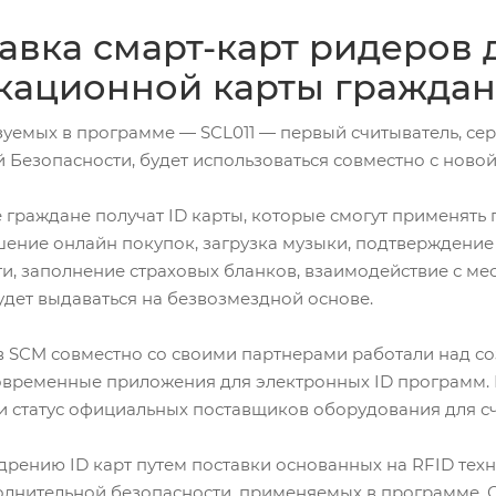
авка смарт-карт ридеров
кационной карты граждан
ьзуемых в программе — SCL011 — первый считыватель, 
зопасности, будет использоваться совместно с новой 
граждане получат ID карты, которые смогут применять
ршение онлайн покупок, загрузка музыки, подтверждение
и, заполнение страховых бланков, взаимодействие с м
удет выдаваться на безвозмездной основе.
ев SCM совместно со своими партнерами работали над 
овременные приложения для электронных ID программ. 
и статус официальных поставщиков оборудования для 
дрению ID карт путем поставки основанных на RFID техн
олнительной безопасности, применяемых в программе. О