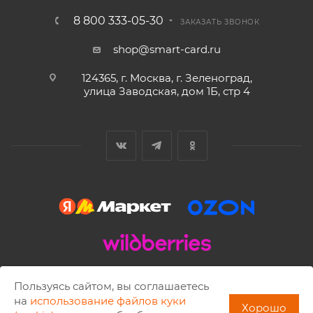
8 800 333-05-30
ЗАКАЗАТЬ ЗВОНОК
shop@smart-card.ru
124365, г. Москва, г. Зеленоград,
улица Заводская, дом 1Б, стр 4
2002 - 2026 © SMART-CARD.RU Все права защищены.
Пользуясь сайтом, вы соглашаетесь
Копирование материалов разрешено только с письменного
на
использование файлов куки
Хорошо
разрешения ISBC.