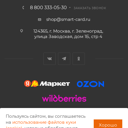
8 800 333-05-30
ЗАКАЗАТЬ ЗВОНОК
shop@smart-card.ru
124365, г. Москва, г. Зеленоград,
улица Заводская, дом 1Б, стр 4
2002 - 2026 © SMART-CARD.RU Все права защищены.
Пользуясь сайтом, вы соглашаетесь
Копирование материалов разрешено только с письменного
на
использование файлов куки
Хорошо
разрешения ISBC.