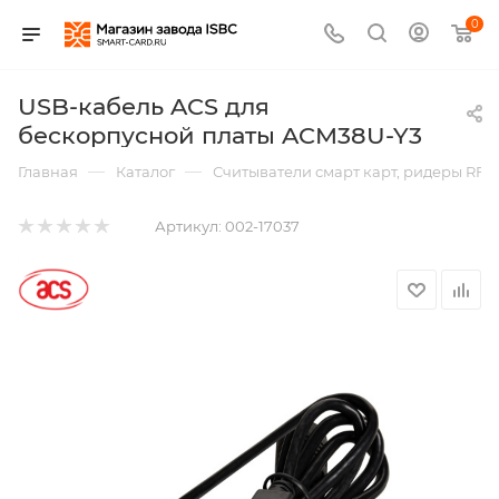
0
USB-кабель ACS для
бескорпусной платы ACM38U-Y3
—
—
Главная
Каталог
Считыватели смарт карт, ридеры RFI
Артикул:
002-17037