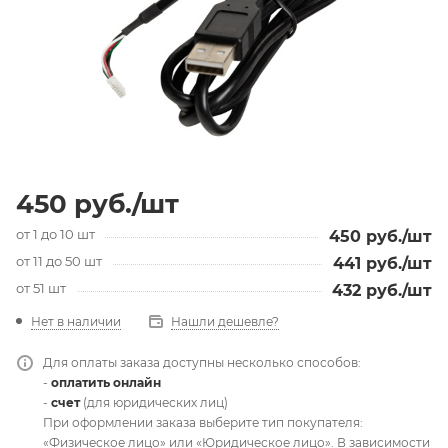
450
руб.
/шт
от 1 до 10 шт
450
руб.
/шт
от 11 до 50 шт
441
руб.
/шт
от 51 шт
432
руб.
/шт
Нет в наличии
Нашли дешевле?
Для оплаты заказа доступны несколько способов:
-
оплатить онлайн
-
счет
(для юридических лиц)
При оформлении заказа выберите тип покупателя:
«Физическое лицо» или «Юридическое лицо». В зависимости