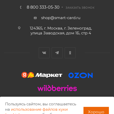
8 800 333-05-30
ЗАКАЗАТЬ ЗВОНОК
shop@smart-card.ru
124365, г. Москва, г. Зеленоград,
улица Заводская, дом 1Б, стр 4
2002 - 2026 © SMART-CARD.RU Все права защищены.
Пользуясь сайтом, вы соглашаетесь
Копирование материалов разрешено только с письменного
на
использование файлов куки
Хорошо
разрешения ISBC.