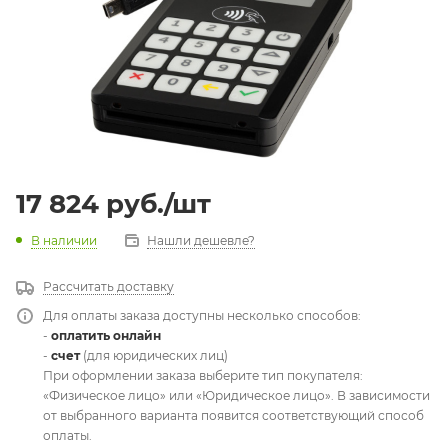
17 824
руб.
/шт
В наличии
Нашли дешевле?
Рассчитать доставку
Для оплаты заказа доступны несколько способов:
-
оплатить онлайн
-
счет
(для юридических лиц)
При оформлении заказа выберите тип покупателя:
«Физическое лицо» или «Юридическое лицо». В зависимости
от выбранного варианта появится соответствующий способ
оплаты.