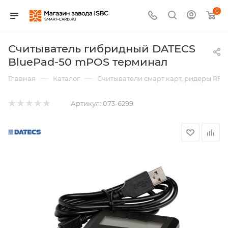
0
Считыватель гибридный DATECS
BluePad-50 mPOS терминал
—
—
Главная
Каталог
Считыватели смарт карт, ридеры RFI
Артикул:
073-6299