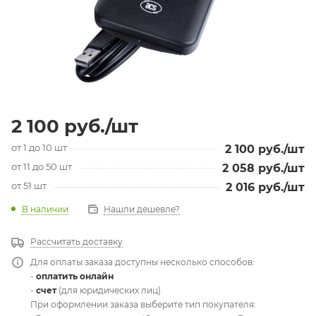
2 100
руб.
/шт
от 1 до 10 шт
2 100
руб.
/шт
от 11 до 50 шт
2 058
руб.
/шт
от 51 шт
2 016
руб.
/шт
В наличии
Нашли дешевле?
Рассчитать доставку
Для оплаты заказа доступны несколько способов:
-
оплатить онлайн
-
счет
(для юридических лиц)
При оформлении заказа выберите тип покупателя: