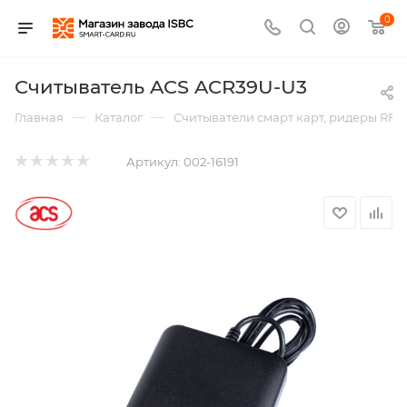
0
Считыватель ACS ACR39U-U3
—
—
Главная
Каталог
Считыватели смарт карт, ридеры RFI
Артикул:
002-16191