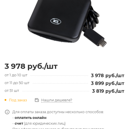
3 978
руб.
/шт
от 1 до 10 шт
3 978
руб.
/шт
от 11 до 50 шт
3 899
руб.
/шт
от 51 шт
3 819
руб.
/шт
Под заказ
Нашли дешевле?
Для оплаты заказа доступны несколько способов:
-
оплатить онлайн
-
счет
(для юридических лиц)