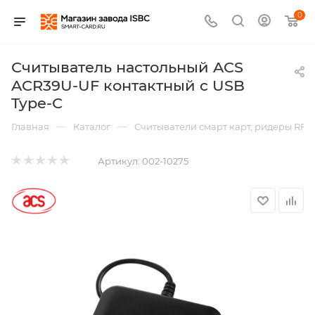
0
Считыватель настольный ACS
ACR39U-UF контактный с USB
Type-С
—
—
Главная
Каталог
Считыватели смарт карт, ридеры RFI
Артикул:
002-10275