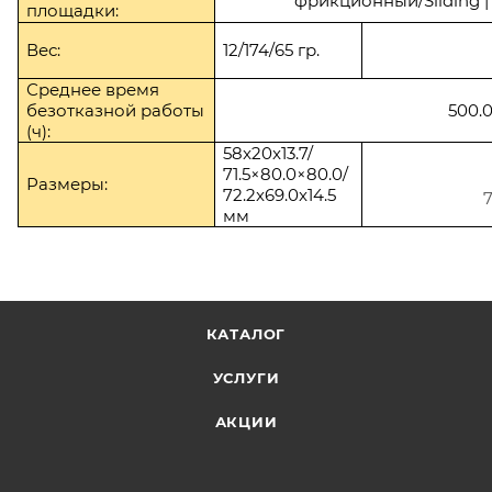
фрикционный/
Sliding
площадки:
Вес:
12/174/65 гр.
Среднее время
безотказной работы
500.
(ч):
58x20x13.7/
71.5×80.0×80.0/
Размеры:
72.2x69.0x14.5
7
мм
КАТАЛОГ
УСЛУГИ
АКЦИИ