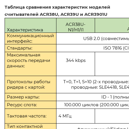
Таблица сравнения характеристик моделей
считывателей ACR38U, ACR39U и ACR3901U
ACR38U-
Характеристика
N1/H1/I1
Коммуникационный
USB 2.0 (совместимый
интерфейс:
Стандарты:
ISO 7816 (Cl
Максимальная
скорость передачи
344
kbps
данных:
Протоколы работы
T=0, T=1, S=10 (2-х проводные:
ридера
с картой:
проводные:
SLE4418, SLE4
Размер карты:
ID - 1 (полн
Ресурс слота:
100.000 циклов (200.000 ци
Тактовая частота:
4 МГц
Тип контактной