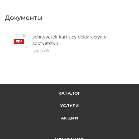
Документы
schityvateli-kart-acs-deklaraciya-o-
sootvetstvii
326,9 кб
КАТАЛОГ
УСЛУГИ
АКЦИИ