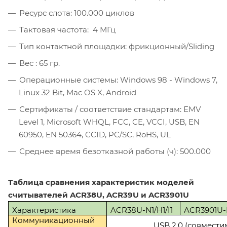
Ресурс слота: 100.000 циклов
Тактовая частота: 4 МГц
Тип контактной площадки: фрикционный/Sliding
Вес : 65 гр.
Операционные системы: Windows 98 - Windows 7,
Linux 32 Bit, Mac OS X, Android
Сертификаты / соответствие стандартам: EMV
Level 1, Microsoft WHQL, FCC, CE, VCCI, USB, EN
60950, EN 50364, CCID, PC/SC, RoHS, UL
Среднее время безотказной работы (ч): 500.000
Таблица сравнения характеристик моделей
считывателей ACR38U, ACR39U и ACR3901U
Характеристика
ACR38U-N1/H1/I1
ACR3901U-I
Коммуникационный
USB 2.0 (совместим