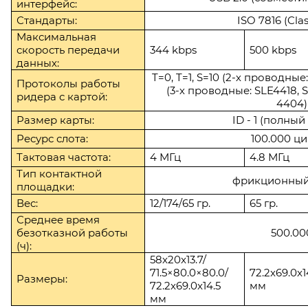
интерфейс:
Стандарты:
ISO 7816 (Clas
Максимальная
скорость передачи
344
kbps
500
kbps
данных:
T=0, T=1, S=10 (2-х проводные:
Протоколы работы
(3-х проводные:
SLE4418, S
ридера
с картой:
4404)
Размер карты:
ID - 1 (полны
Ресурс слота:
100.000 ц
Тактовая частота:
4 МГц
4.8 МГц
Тип контактной
фрикционны
площадки:
Вес:
12/174/65 гр.
65 гр.
Среднее время
безотказной работы
500.00
(ч):
58x20x13.7/
71.5×80.0×80.0/
72.2x69.0x1
Размеры:
72.2x69.0x14.5
мм
мм