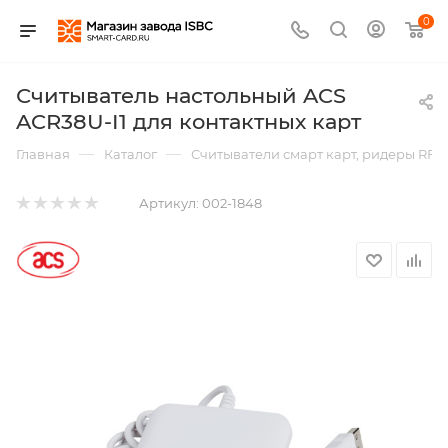
0
Считыватель настольный ACS
ACR38U-I1 для контактных карт
—
—
Главная
Каталог
Считыватели смарт карт, ридеры RFI
Артикул:
002-1848