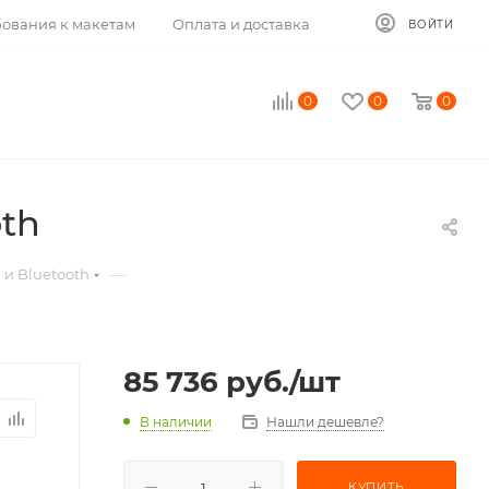
ования к макетам
Оплата и доставка
ВОЙТИ
0
0
0
th
—
 и Bluetooth
85 736
руб.
/шт
В наличии
Нашли дешевле?
КУПИТЬ