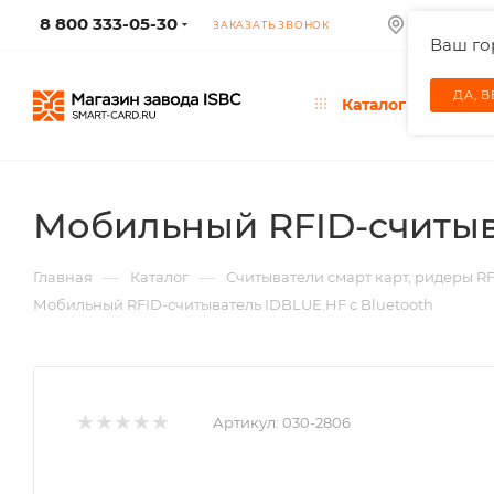
8 800 333-05-30
МОСКВА
ЗАКАЗАТЬ ЗВОНОК
Ваш г
ДА, 
Каталог
Мобильный RFID-cчитыва
—
—
Главная
Каталог
Считыватели смарт карт, ридеры R
Мобильный RFID-cчитыватель IDBLUE.HF с Bluetooth
Артикул:
030-2806