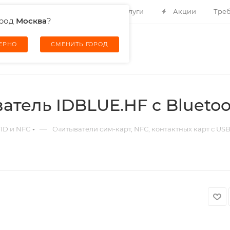
Контакты
О компании
Услуги
Акции
Треб
ород
Москва
?
ВЕРНО
СМЕНИТЬ ГОРОД
тель IDBLUE.HF с Bluetoo
—
FID и NFC
Считыватели сим-карт, NFC, контактных карт c USB