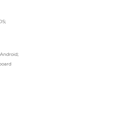
OS;
Android;
board