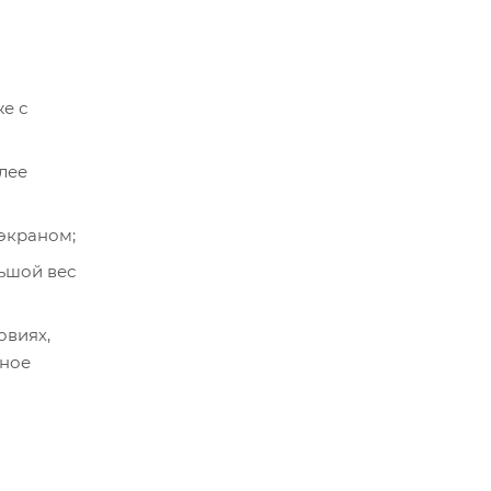
е с
лее
экраном;
ьшой вес
овиях,
тное