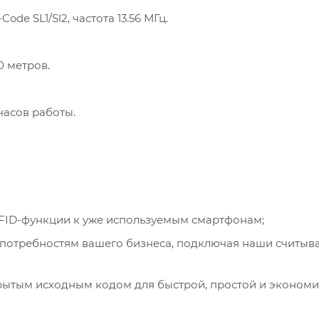
Code SL1/Sl2, частота 13.56 МГц.
0 метров.
часов работы.
FID-функции к уже используемым смартфонам;
 потребностям вашего бизнеса, подключая наши считыва
крытым исходным кодом для быстрой, простой и эконом