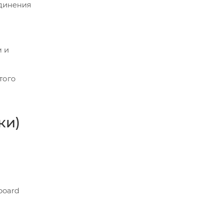
единения
м и
того
ки)
board