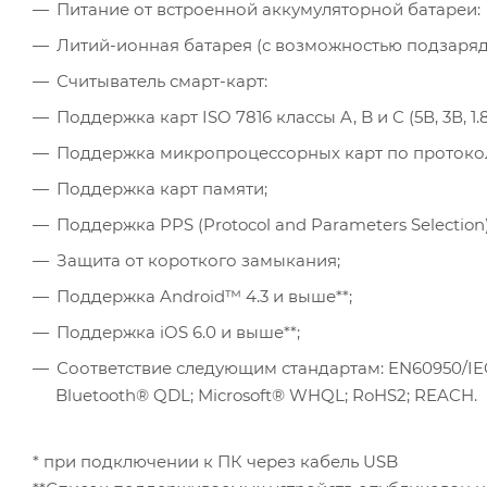
Питание от встроенной аккумуляторной батареи:
Литий-ионная батарея (с возможностью подзаряд
Считыватель смарт-карт:
Поддержка карт ISO 7816 классы A, B и C (5В, 3В, 1.8
Поддержка микропроцессорных карт по протокола
Поддержка карт памяти;
Поддержка PPS (Protocol and Parameters Selection)
Защита от короткого замыкания;
Поддержка Android™ 4.3 и выше**;
Поддержка iOS 6.0 и выше**;
Соответствие следующим стандартам: EN60950/IEC 60
Bluetooth® QDL; Microsoft® WHQL; RoHS2; REACH.
* при подключении к ПК через кабель USB