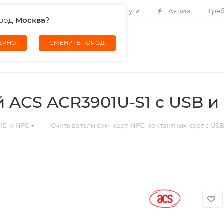
Контакты
О компании
Услуги
Акции
Треб
ород
Москва
?
ВЕРНО
СМЕНИТЬ ГОРОД
 ACS ACR3901U-S1 с USB и 
—
FID и NFC
Считыватели сим-карт, NFC, контактных карт c USB