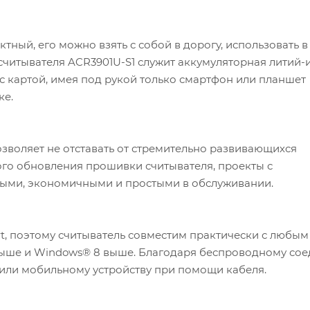
ный, его можно взять с собой в дорогу, использовать в
 считывателя ACR3901U-S1 служит аккумуляторная литий-
с картой, имея под рукой только смартфон или планшет
ке.
зволяет не отставать от стремительно развивающихся
ого обновления прошивки считывателя, проекты с
ными, экономичными и простыми в обслуживании.
rt, поэтому считыватель совместим практически с любым
 и выше и Windows® 8 выше. Благодаря беспроводному с
 или мобильному устройству при помощи кабеля.