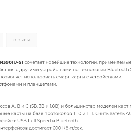
ОТЗЫВЫ
R3901U-S1
сочетает новейшие технологии, применяемые
ствия с другими устройствами по технологии Bluetooth 
зволяет использовать смарт-карты с устройствами,
ртфонами и планшетами.
ов A, B и C (5В, 3В и 1.8В) и большинство моделей карт 
ые карты на базе протоколов T=0 и T=1. Считыватель A
йса: USB Full Speed и Bluetooth.
нтерфейсов достигает 600 Кбит/сек.