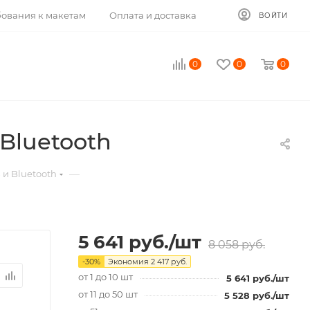
ования к макетам
Оплата и доставка
ВОЙТИ
0
0
0
Bluetooth
—
 и Bluetooth
5 641
руб.
/шт
8 058
руб.
-
30
%
Экономия
2 417
руб.
от 1 до 10 шт
5 641
руб.
/шт
от 11 до 50 шт
5 528
руб.
/шт