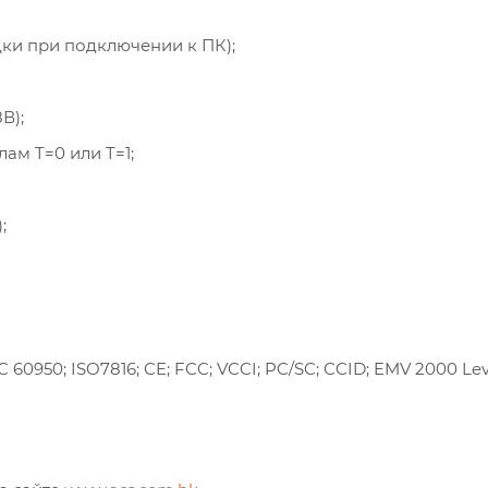
ки при подключении к ПК);
В);
м T=0 или T=1;
;
950; ISO7816; CE; FCC; VCCI; PC/SC; CCID; EMV 2000 Leve