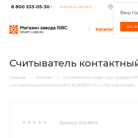
8 800 333-05-30
МОСКВА
ЗАКАЗАТЬ ЗВОНОК
Ваш г
ДА, 
Каталог
Считыватель контактный
—
—
Главная
Каталог
Считыватели смарт карт, ридеры R
Считыватель контактный ACS ACR3901U-S1 с USB и Bluetooth
Артикул:
002-6972