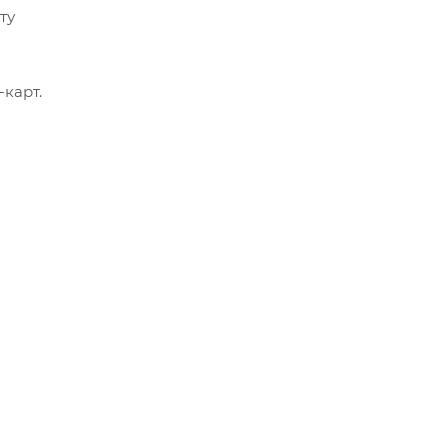
ту
карт.