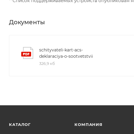
**Список поддерживаемых устройств опубликован н
Документы
schityvateli-kart-acs-
deklaraciya-o-sootvetstvii
326,9 кб
КАТАЛОГ
КОМПАНИЯ