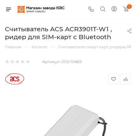
0
Считыватель ACS ACR3901T-W1 ,
ридер для SIM-карт с Bluetooth
—
—
Главная
Каталог
Считыватели смарт карт, ридеры RFI
Артикул:
002-10865