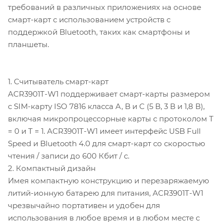
требований в различных приложениях на основе
смарт-карт с использованием устройств с
поддержкой Bluetooth, таких как смартфоны и
планшеты.
1. Считыватель смарт-карт
ACR3901T-W1 поддерживает смарт-карты размером
с SIM-карту ISO 7816 класса A, B и C (5 В, 3 В и 1,8 В),
включая микропроцессорные карты с протоколом T
= 0 и T = 1. ACR3901T-W1 имеет интерфейс USB Full
Speed ​​и Bluetooth 4.0 для смарт-карт со скоростью
чтения / записи до 600 Кбит / с.
2. Компактный дизайн
Имея компактную конструкцию и перезаряжаемую
литий-ионную батарею для питания, ACR3901T-W1
чрезвычайно портативен и удобен для
использования в любое время и в любом месте с