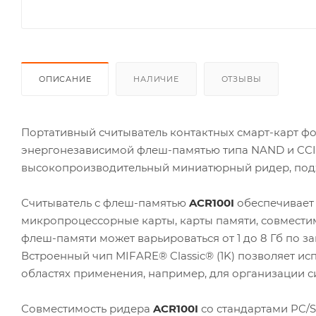
ОПИСАНИЕ
НАЛИЧИЕ
ОТЗЫВЫ
Портативный считыватель контактных смарт-карт ф
энергонезависимой флеш-памятью типа NAND и CCI
высокопроизводительный миниатюрный ридер, подх
Считыватель с флеш-памятью
ACR100I
обеспечивает 
микропроцессорные карты, карты памяти, совместим
флеш-памяти может варьироваться от 1 до 8 Гб по за
Встроенный чип MIFARE® Classic® (1K) позволяет ис
областях применения, например, для организации с
Совместимость ридера
ACR100I
со стандартами PC/S