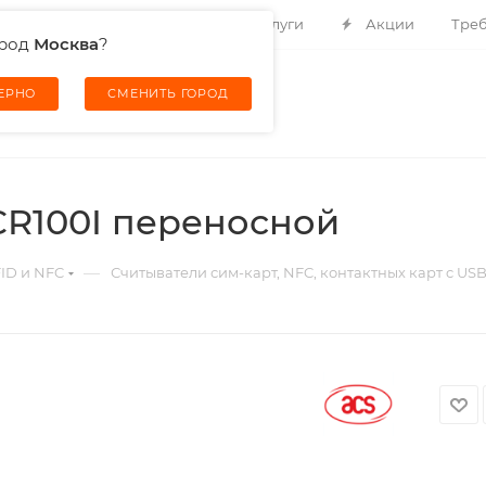
Контакты
О компании
Услуги
Акции
Треб
ород
Москва
?
ВЕРНО
СМЕНИТЬ ГОРОД
CR100I переносной
—
FID и NFC
Считыватели сим-карт, NFC, контактных карт c USB