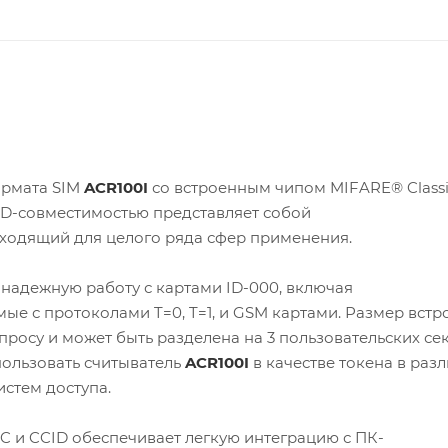
ормата SIM
ACR100I
со встроенным чипом MIFARE® Classic
D-совместимостью представляет собой
одящий для целого ряда сфер применения.
надежную работу с картами ID-000, включая
ые с протоколами T=0, T=1, и GSM картами. Размер вст
просу и может быть разделена на 3 пользовательских сек
пользовать считыватель
ACR100I
в качестве токена в раз
истем доступа.
C и CCID обеспечивает легкую интеграцию с ПК-