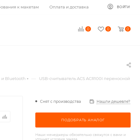
ования к макетам
Оплата и доставка
ВОЙТИ
0
0
0
—
 и Bluetooth
USB-считыватель ACS ACR100I переносной
Снят с производства
Нашли дешевле?
ПОДОБРАТЬ АНАЛОГ
Наши менеджеры обязательно свяжутся с вами и
уточнят условия заказа