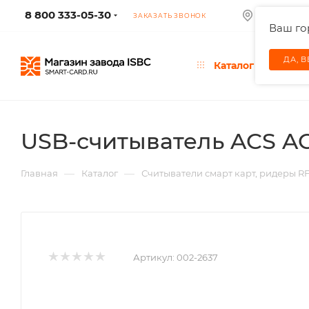
8 800 333-05-30
МОСКВА
ЗАКАЗАТЬ ЗВОНОК
Ваш г
ДА, 
Каталог
USB-считыватель ACS A
—
—
Главная
Каталог
Считыватели смарт карт, ридеры R
Артикул:
002-2637