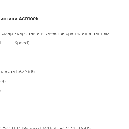
истики ACR100I:
 смарт-карт, так и в качестве хранилища данных
1 Full-Speed)
дарта ISO 7816
карт
)
/SC, HID, Microsoft WHQL, FCC, CE, RoHS