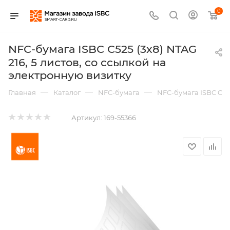
0
NFC-бумага ISBC C525 (3x8) NTAG
216, 5 листов, со ссылкой на
электронную визитку
—
—
—
Главная
Каталог
NFC-бумага
NFC-бумага ISBC C525
Артикул:
169-55366