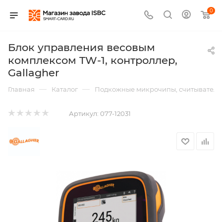
0
Блок управления весовым
комплексом TW-1, контроллер,
Gallagher
—
—
Главная
Каталог
Подкожные микрочипы, считыватели,
Артикул:
077-12031