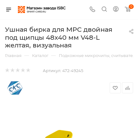
0
Ушная бирка для МРС двойная
под щипцы 48x40 мм V48-L
желтая, визуальная
—
—
Главная
Каталог
Подкожные микрочипы, считыватели,
Артикул:
472-49245