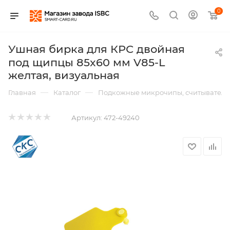
0
Ушная бирка для КРС двойная
под щипцы 85x60 мм V85-L
желтая, визуальная
—
—
Главная
Каталог
Подкожные микрочипы, считыватели,
Артикул:
472-49240