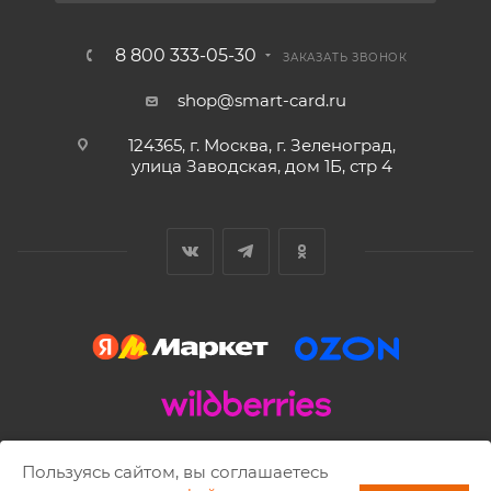
8 800 333-05-30
ЗАКАЗАТЬ ЗВОНОК
shop@smart-card.ru
124365, г. Москва, г. Зеленоград,
улица Заводская, дом 1Б, стр 4
2002 - 2026 © SMART-CARD.RU Все права защищены.
Пользуясь сайтом, вы соглашаетесь
Копирование материалов разрешено только с письменного