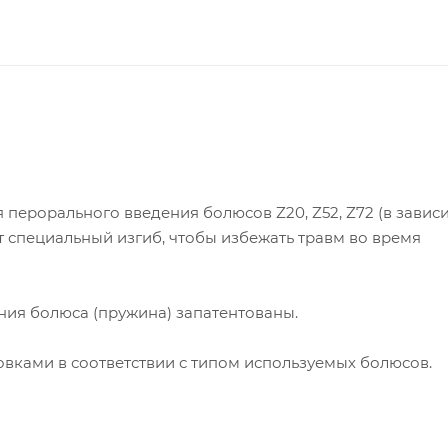
перорального введения болюсов Z20, Z52, Z72 (в завис
т специальный изгиб, чтобы избежать травм во время
ия болюса (пружина) запатентованы.
вками в соответствии с типом используемых болюсов.