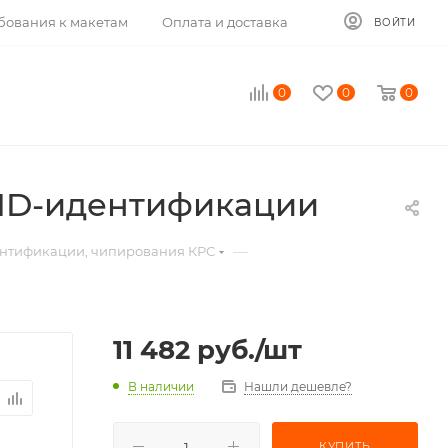
бования к макетам
Оплата и доставка
ВОЙТИ
0
0
0
FID-идентификации
—
ентификации, чипирования КРС
11 482
руб.
/шт
В наличии
Нашли дешевле?
КУПИТЬ