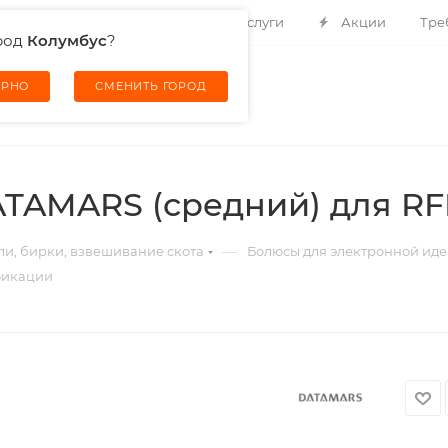
Контакты
О компании
Услуги
Акции
Тре
род
Колумбус
?
ЕРНО
СМЕНИТЬ ГОРОД
TAMARS (средний) для R
—
и, бирки, взвешивание скота
Болюсы для электронной ид
фикации