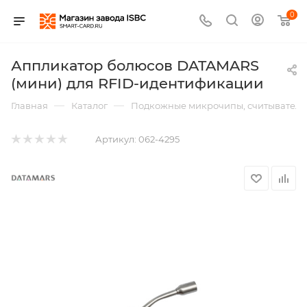
0
Аппликатор болюсов DATAMARS
(мини) для RFID-идентификации
—
—
Главная
Каталог
Подкожные микрочипы, считыватели,
Артикул:
062-4295