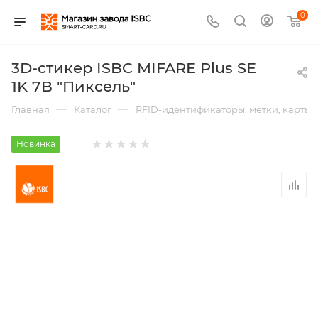
0
3D-стикер ISBC MIFARE Plus SE
1K 7B "Пиксель"
—
—
Главная
Каталог
RFID-идентификаторы: метки, карты,
Новинка