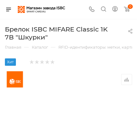
0
Брелок ISBC MIFARE Classic 1K
7B "Шкурки"
—
—
Главная
Каталог
RFID-идентификаторы: метки, карты,
Хит