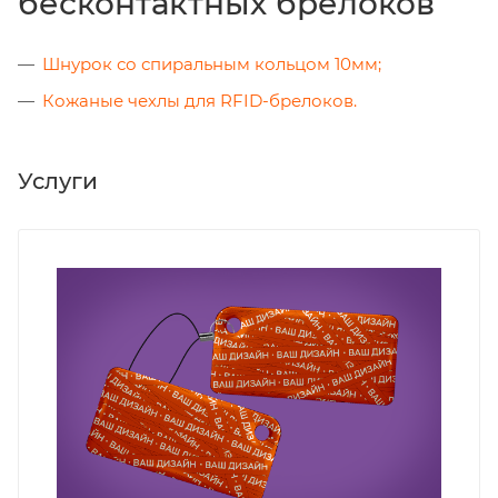
бесконтактных брелоков
Шнурок со спиральным кольцом 10мм;
Кожаные чехлы для RFID-брелоков.
Услуги