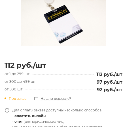
112
руб.
/шт
от 1 до 299 шт
112
руб.
/шт
от 300 до 499 шт
97
руб.
/шт
от 500 шт
92
руб.
/шт
Под заказ
Нашли дешевле?
Для оплаты заказа доступны несколько способов:
-
оплатить онлайн
-
счет
(для юридических лиц)