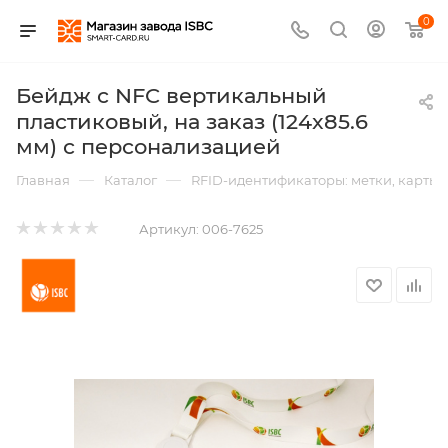
0
Бейдж с NFC вертикальный
пластиковый, на заказ (124x85.6
мм) с персонализацией
—
—
Главная
Каталог
RFID-идентификаторы: метки, карты,
Артикул:
006-7625