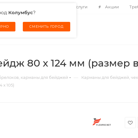
Контакты
О компании
Услуги
Акции
Тре
род
Колумбус
?
ЕРНО
СМЕНИТЬ ГОРОД
йдж 80 х 124 мм (размер в
—
 брелоков, карманы для бейджей
Карманы для бейджей, чех
 х 105)