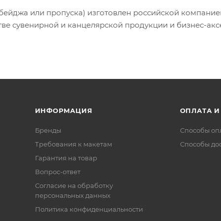
бейджа или пропуска) изготовлен российской компание
тве сувенирной и канцелярской продукции и бизнес-акс
ИНФОРМАЦИЯ
ОПЛАТА И
Бренды
Способы оп
Требования к макетам
Способы до
Гарантия на товар
Вопрос-ответ
Согласие на обработку
персональных данных
Политика конфиденциальности