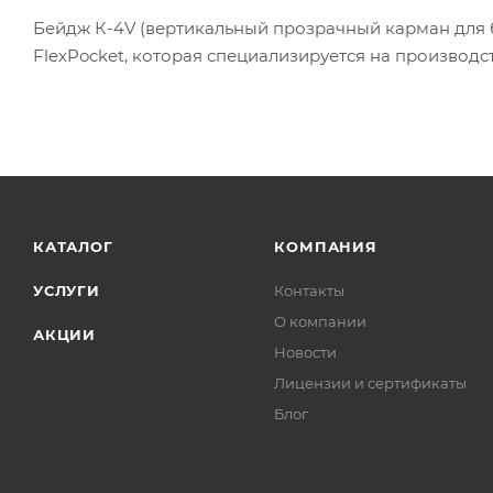
Бейдж К-4V (вертикальный прозрачный карман для 
FlexPocket, которая специализируется на производс
КАТАЛОГ
КОМПАНИЯ
УСЛУГИ
Контакты
О компании
АКЦИИ
Новости
Лицензии и сертификаты
Блог