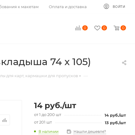
бования к макетам
Оплата и доставка
ВОЙТИ
0
0
0
кладыша 74 х 105)
—
лы для карт, кармашки для пропусков
14
руб.
/шт
от 1 до 200 шт
14
руб.
/шт
от 201 шт
13
руб.
/шт
В наличии
Нашли дешевле?