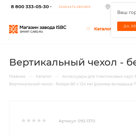
8 800 333-05-30
КОЛУМБУС
ЗАКАЗАТЬ ЗВОНОК
Ваш го
ДА, В
Каталог
Вертикальный чехол - бе
—
—
Главная
Каталог
Аксессуары для пластиковых карт,
Вертикальный чехол - бейдж 80 х 124 мм (размер вкладыша 74
Артикул:
093-1370